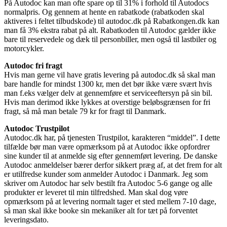
På Autodoc kan man ofte spare op til 31% i forhold til Autodocs
normalpris. Og gennem at hente en rabatkode (rabatkoden skal
aktiveres i feltet tilbudskode) til autodoc.dk på Rabatkongen.dk kan
man få 3% ekstra rabat på alt. Rabatkoden til Autodoc gælder ikke
bare til reservedele og dæk til personbiller, men også til lastbiler og
motorcykler.
Autodoc fri fragt
Hvis man gerne vil have gratis levering på autodoc.dk så skal man
bare handle for mindst 1300 kr, men det bør ikke være svært hvis
man f.eks vælger delv at gennemføre et serviceeftersyn på sin bil.
Hvis man derimod ikke lykkes at overstige beløbsgrænsen for fri
fragt, så må man betale 79 kr for fragt til Danmark.
Autodoc Trustpilot
Autodoc.dk har, på tjenesten Trustpilot, karakteren “middel”. I dette
tilfælde bør man være opmærksom på at Autodoc ikke opfordrer
sine kunder til at anmelde sig efter gennemført levering. De danske
Autodoc anmeldelser bærer derfor sikkert præg af, at det frem for alt
er utilfredse kunder som anmelder Autodoc i Danmark. Jeg som
skriver om Autodoc har selv bestilt fra Autodoc 5-6 gange og alle
produkter er leveret til min tilfredshed. Man skal dog vøre
opmærksom på at levering normalt tager et sted mellem 7-10 dage,
så man skal ikke booke sin mekaniker alt for tæt på forventet
leveringsdato.