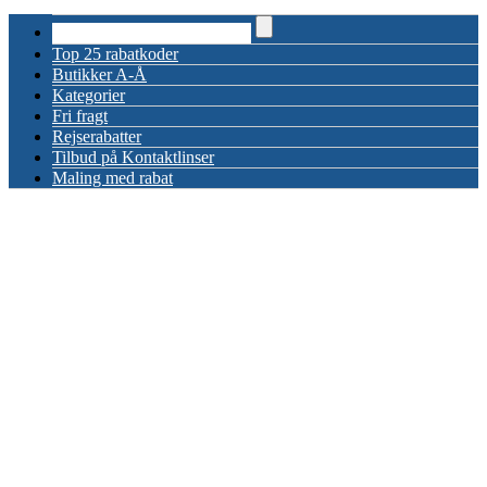
Top 25 rabatkoder
Butikker A-Å
Kategorier
Fri fragt
Rejserabatter
Tilbud på Kontaktlinser
Maling med rabat