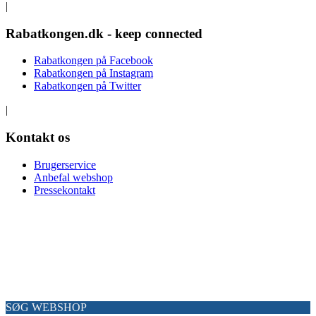
|
Rabatkongen.dk - keep connected
Rabatkongen på Facebook
Rabatkongen på Instagram
Rabatkongen på Twitter
|
Kontakt os
Brugerservice
Anbefal webshop
Pressekontakt
Copyright Rabatkongen© 2013-2026 – alle rettigheder forbeholdes
SØG WEBSHOP