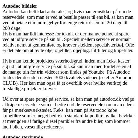
Autodoc bildeler
Autodoc kan helt klart anbefales, og hvis man er usikker på om de
reservedele, som man er ved at bestille passer til ens bil, så kan man
ved at betale et mindre gebyr forlænge returfristen fra 20 dage til
200 dage.
Hvis man har lidt interesse for teknik er der mange penge at spare
ved at udføre service på sin bil. Specielt mellem service er normalt
relativt nemt at gennemføre og kræver sjældent specialværktøj. Ofte
er det tale om at bytte olje, oljefilter, oljeplug, luftfilter og kupefilter.
Hvis man kende projektets sværhedsgrad, inden man f.eks. kaster
sig ud i at udføre service på sin bil, så kan man med fordel se en af
de mange trin for trin videoer som findes på Youtube. På Autodoc
findes der desuden næsten 3000 kvalitets videoer (se efter Autodoc
CLUB). Her kan man også få et overblik over hvilke værktøj de
forskellige projekter kræver.
Ud over at spare penge på service, så kan man på autodoc.dk vælge
at køpe reservedele som er bedre end de reservedele som man ellers
får på mærkesværkstedet. F.eks. kan man på Autodoc købe
kupefiltre som er meget bedre en standard kupefiltre hvilket bevirker
at mængden af farlige diesel partikler fra andre biler, som kommer
ind i bilen, væsentlig reduceres.
Autodoc storkunde