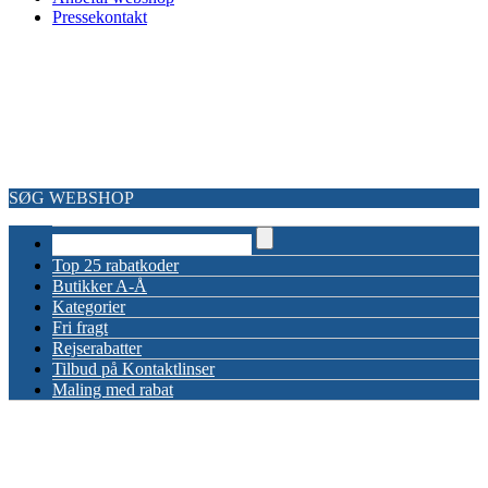
Pressekontakt
Copyright Rabatkongen© 2013-2026 – alle rettigheder forbeholdes
SØG WEBSHOP
Top 25 rabatkoder
Butikker A-Å
Kategorier
Fri fragt
Rejserabatter
Tilbud på Kontaktlinser
Maling med rabat