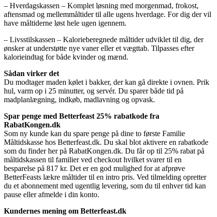
– Hverdagskassen – Komplet løsning med morgenmad, frokost,
aftensmad og mellemmåltider til alle ugens hverdage. For dig der vil
have måltiderne løst hele ugen igennem.
– Livsstilskassen – Kalorieberegnede måltider udviklet til dig, der
ønsker at understøtte nye vaner eller et vægttab. Tilpasses efter
kalorieindtag for både kvinder og mænd.
Sådan virker det
Du modtager maden kølet i bakker, der kan gå direkte i ovnen. Prik
hul, varm op i 25 minutter, og servér. Du sparer både tid på
madplanlægning, indkøb, madlavning og opvask.
Spar penge med Betterfeast 25% rabatkode fra
RabatKongen.dk
Som ny kunde kan du spare penge på dine to første Familie
Måltidskasse hos Betterfeast.dk. Du skal blot aktivere en rabatkode
som du finder her på RabatKongen.dk. Du får op til 25% rabat på
måltidskassen til familier ved checkout hvilket svarer til en
besparelse på 817 kr. Det er en god mulighed for at afprøve
BetterFeasts lækre måltider til en intro pris. Ved tilmelding opretter
du et abonnement med ugentlig levering, som du til enhver tid kan
pause eller afmelde i din konto.
Kundernes mening om Betterfeast.dk