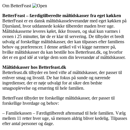
Om BetterFeast
BetterFeast – færdigtilberedte måltidskasser fra eget køkken
BetterFeast er en dansk måltidskasseleverandør med eget køkken på
Djursland, hvor uddannede kokke tilbereder maden hver uge.
Måltidskasserne leveres kølet, ikke frossen, og skal kun varmes i
ovnen i 25 minutter, før de er klar til servering. De tilbyder et bredt
udvalg af forskellige måltidskasser, der kan tilpasses efter familiens
behov og præferencer. I denne artikel vil vi kigge nærmere på,
hvilke måltidskasser du kan bestille hos Betterfeast.dk, og hvorfor
det er en god idé at vælge dem som din leverandør af måltidskasser.
Måltidskasser hos Betterfeast.dk
Betterfeast.dk tilbyder en bred vifte af måltidskasser, der passer til
enhver smag og livsstil. De har fokus på sunde og nærende
ingredienser, der er nøje udvalgt for at sikre den bedste
smagsoplevelse og ernæring til hele familien.
BetterFeast tilbyder tre forskellige måltidskasser, der passer til
forskellige hverdage og behov:
– Familiekassen – Færdigtilberedt aftensmad til hele familien. Vælg
mellem 11 retter hver uge, så menuen aldrig bliver kedelig. Tilpasses
efter antal personer og dage.