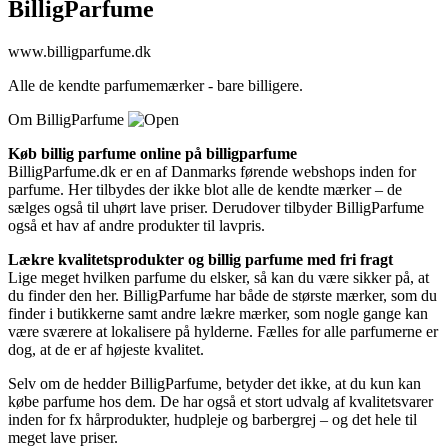
BilligParfume
www.billigparfume.dk
Alle de kendte parfumemærker - bare billigere.
Om BilligParfume
Køb billig parfume online på billigparfume
BilligParfume.dk er en af Danmarks førende webshops inden for
parfume. Her tilbydes der ikke blot alle de kendte mærker – de
sælges også til uhørt lave priser. Derudover tilbyder BilligParfume
også et hav af andre produkter til lavpris.
Lækre kvalitetsprodukter og billig parfume med fri fragt
Lige meget hvilken parfume du elsker, så kan du være sikker på, at
du finder den her. BilligParfume har både de største mærker, som du
finder i butikkerne samt andre lækre mærker, som nogle gange kan
være sværere at lokalisere på hylderne. Fælles for alle parfumerne er
dog, at de er af højeste kvalitet.
Selv om de hedder BilligParfume, betyder det ikke, at du kun kan
købe parfume hos dem. De har også et stort udvalg af kvalitetsvarer
inden for fx hårprodukter, hudpleje og barbergrej – og det hele til
meget lave priser.