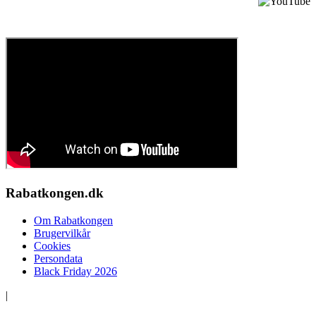
Sådan anvender du en rabatkode
Rabatkongen.dk
Om Rabatkongen
Brugervilkår
Cookies
Persondata
Black Friday 2026
|