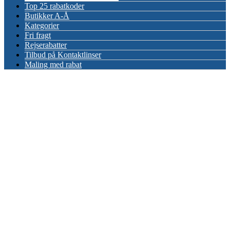
Top 25 rabatkoder
Butikker A-Å
Kategorier
Fri fragt
Rejserabatter
Tilbud på Kontaktlinser
Maling med rabat