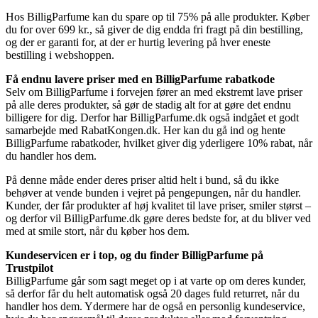
Hos BilligParfume kan du spare op til 75% på alle produkter. Køber
du for over 699 kr., så giver de dig endda fri fragt på din bestilling,
og der er garanti for, at der er hurtig levering på hver eneste
bestilling i webshoppen.
Få endnu lavere priser med en BilligParfume rabatkode
Selv om BilligParfume i forvejen fører an med ekstremt lave priser
på alle deres produkter, så gør de stadig alt for at gøre det endnu
billigere for dig. Derfor har BilligParfume.dk også indgået et godt
samarbejde med RabatKongen.dk. Her kan du gå ind og hente
BilligParfume rabatkoder, hvilket giver dig yderligere 10% rabat, når
du handler hos dem.
På denne måde ender deres priser altid helt i bund, så du ikke
behøver at vende bunden i vejret på pengepungen, når du handler.
Kunder, der får produkter af høj kvalitet til lave priser, smiler størst –
og derfor vil BilligParfume.dk gøre deres bedste for, at du bliver ved
med at smile stort, når du køber hos dem.
Kundeservicen er i top, og du finder BilligParfume på
Trustpilot
BilligParfume går som sagt meget op i at varte op om deres kunder,
så derfor får du helt automatisk også 20 dages fuld returret, når du
handler hos dem. Ydermere har de også en personlig kundeservice,