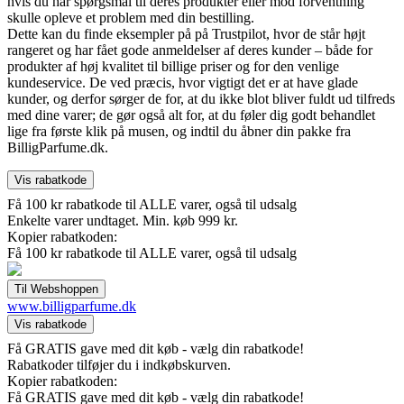
hvis du har spørgsmål til deres produkter eller mod forventning
skulle opleve et problem med din bestilling.
Dette kan du finde eksempler på på Trustpilot, hvor de står højt
rangeret og har fået gode anmeldelser af deres kunder – både for
produkter af høj kvalitet til billige priser og for den venlige
kundeservice. De ved præcis, hvor vigtigt det er at have glade
kunder, og derfor sørger de for, at du ikke blot bliver fuldt ud tilfreds
med dine varer; de gør også alt for, at du føler dig godt behandlet
lige fra første klik på musen, og indtil du åbner din pakke fra
BilligParfume.dk.
Få 100 kr rabatkode til ALLE varer, også til udsalg
Enkelte varer undtaget. Min. køb 999 kr.
Kopier rabatkoden:
Få 100 kr rabatkode til ALLE varer, også til udsalg
www.billigparfume.dk
Få GRATIS gave med dit køb - vælg din rabatkode!
Rabatkoder tilføjer du i indkøbskurven.
Kopier rabatkoden:
Få GRATIS gave med dit køb - vælg din rabatkode!