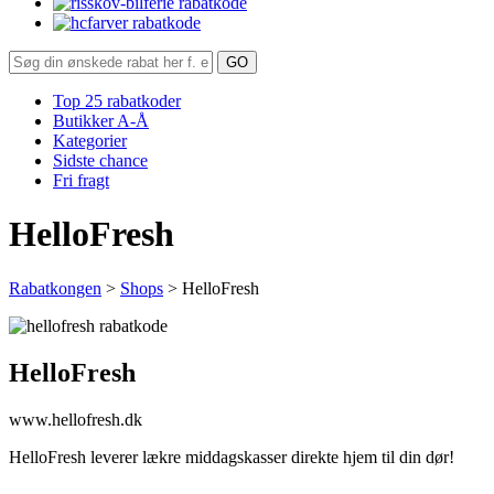
Top 25 rabatkoder
Butikker A-Å
Kategorier
Sidste chance
Fri fragt
HelloFresh
Rabatkongen
>
Shops
>
HelloFresh
HelloFresh
www.hellofresh.dk
HelloFresh leverer lækre middagskasser direkte hjem til din dør!