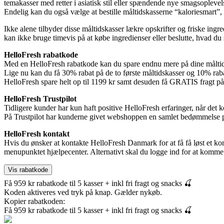
temakasser med retter i asiatisk stil eller spændende nye smagsopleve
Endelig kan du også vælge at bestille måltidskasserne “kaloriesmart”, 
Ikke alene tilbyder disse måltidskasser lækre opskrifter og friske ing
kan ikke bruge timevis på at købe ingredienser eller beslutte, hvad du s
HelloFresh rabatkode
Med en HelloFresh rabatkode kan du spare endnu mere på dine måltidsk
Lige nu kan du få 30% rabat på de to første måltidskasser og 10% rabat
HelloFresh spare helt op til 1199 kr samt desuden få GRATIS fragt på d
HelloFresh Trustpilot
Tidligere kunder har kun haft positive HelloFresh erfaringer, når det 
På Trustpilot har kunderne givet webshoppen en samlet bedømmelse på
HelloFresh kontakt
Hvis du ønsker at kontakte HelloFresh Danmark for at få få løst et ko
menupunktet hjælpecenter. Alternativt skal du logge ind for at komme
Få 959 kr rabatkode til 5 kasser + inkl fri fragt og snacks 🍒
Koden aktiveres ved tryk på knap. Gælder nykøb.
Kopier rabatkoden:
Få 959 kr rabatkode til 5 kasser + inkl fri fragt og snacks 🍒