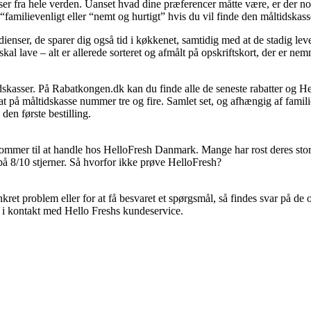
lser fra hele verden. Uanset hvad dine præferencer måtte være, er der 
“familievenligt eller “nemt og hurtigt” hvis du vil finde den måltidskass
redienser, de sparer dig også tid i køkkenet, samtidig med at de stadig
kal lave – alt er allerede sorteret og afmålt på opskriftskort, der er nem
asser. På Rabatkongen.dk kan du finde alle de seneste rabatter og Hell
 på måltidskasse nummer tre og fire. Samlet set, og afhængig af familien
en første bestilling.
kommer til at handle hos HelloFresh Danmark. Mange har rost deres store
 8/10 stjerner. Så hvorfor ikke prøve HelloFresh?
nkret problem eller for at få besvaret et spørgsmål, så findes svar på d
 i kontakt med Hello Freshs kundeservice.