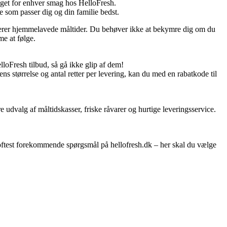
noget for enhver smag hos HelloFresh.
e som passer dig og din familie bedst.
 leverer hjemmelavede måltider. Du behøver ikke at bekymre dig om du
me at følge.
oFresh tilbud, så gå ikke glip af dem!
s størrelse og antal retter per levering, kan du med en rabatkode til
 udvalg af måltidskasser, friske råvarer og hurtige leveringsservice.
e oftest forekommende spørgsmål på hellofresh.dk – her skal du vælge