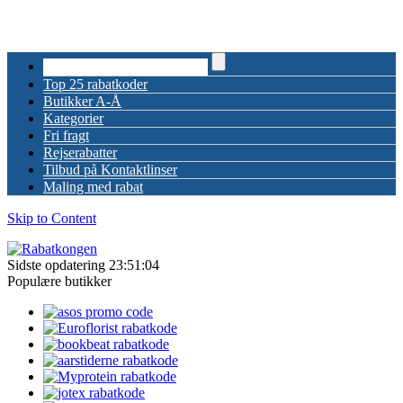
Top 25 rabatkoder
Butikker A-Å
Kategorier
Fri fragt
Rejserabatter
Tilbud på Kontaktlinser
Maling med rabat
Skip to Content
Sidste opdatering 23:51:04
Populære butikker