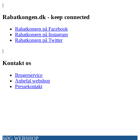
|
Rabatkongen.dk - keep connected
Rabatkongen på Facebook
Rabatkongen på Instagram
Rabatkongen på Twitter
|
Kontakt os
Brugerservice
Anbefal webshop
Pressekontakt
Copyright Rabatkongen© 2013-2026 – alle rettigheder forbeholdes
SØG WEBSHOP